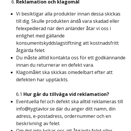
Reklamation och klagomål
Vi besiktigar alla produkter innan dessa skickas
till dig. Skulle produkten ändå vara skadad eller
felexpedierad när den anländer åtar vi oss i
enlighet med gällande
konsumentskyddslagstiftning att kostnadsfritt
åtgärda felet.
Du måste alltid kontakta oss för ett godkännande
innan du returnerar en defekt vara.
Klagomålet ska skickas omedelbart efter att
defekten har upptäckts.
6.1
Hur går du tillväga vid reklamation?
Eventuella fel och defekt ska alltid reklameras till
info@tygtavlor.se
där du anger ditt namn, din
adress, e-postadress, ordernummer och en
beskrivning av felet.
Om det inte lyckas oss att åtgärda felet eller