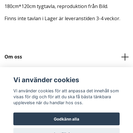
180cm*120cm tygtavla, reproduktion från Bild.
Finns inte tavlan i Lager är leveranstiden 3-4 veckor.
Om oss
Kundtjänst
Vi använder cookies
Köpvilkor och Kontakt
Vi använder cookies för att anpassa det innehåll som
visas för dig och för att du ska få bästa tänkbara
upplevelse när du handlar hos oss.
Godkänn alla
© 2026 Svenskatygtavlor.se