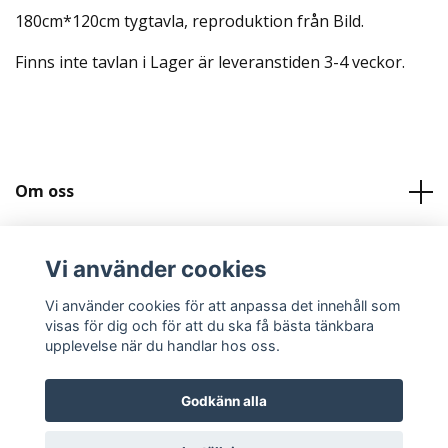
180cm*120cm tygtavla, reproduktion från Bild.
Finns inte tavlan i Lager är leveranstiden 3-4 veckor.
Om oss
Kundtjänst
Vi använder cookies
Köpvilkor och Kontakt
Vi använder cookies för att anpassa det innehåll som
visas för dig och för att du ska få bästa tänkbara
upplevelse när du handlar hos oss.
Godkänn alla
© 2026 Svenskatygtavlor.se