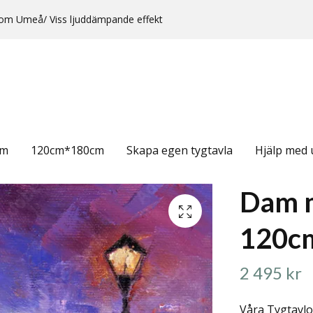
rr om Umeå/ Viss ljuddämpande effekt
cm
120cm*180cm
Skapa egen tygtavla
Hjälp med 
Dam m
120c
2 495 kr
Våra Tygtavlo