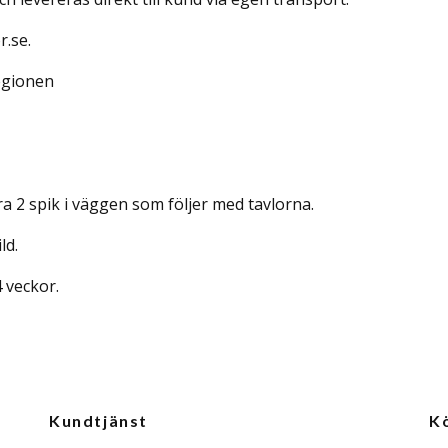
r.se.
regionen
 2 spik i väggen som följer med tavlorna.
ld.
4 veckor.
Kundtjänst
K