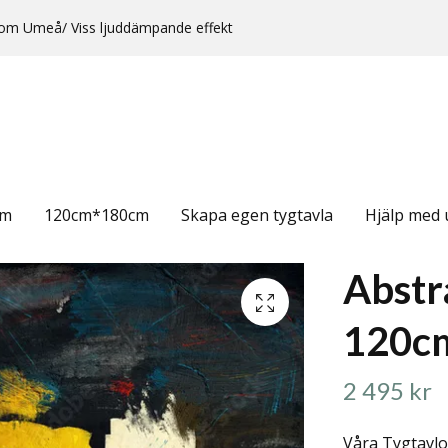
rr om Umeå/ Viss ljuddämpande effekt
cm
120cm*180cm
Skapa egen tygtavla
Hjälp med 
Abstr
120c
2 495 kr
Våra Tygtavlo