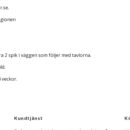
r.se.
regionen
 2 spik i väggen som följer med tavlorna.
ld.
4 veckor.
Kundtjänst
K