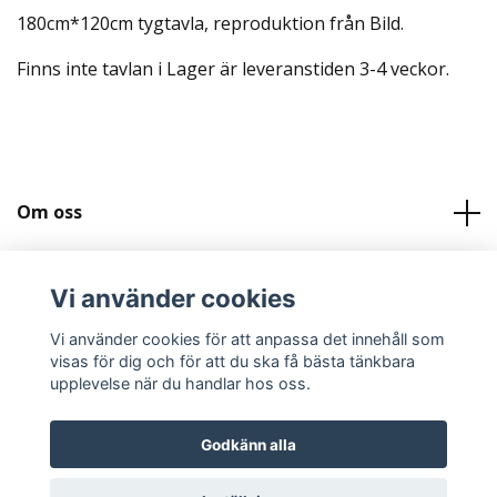
180cm*120cm tygtavla, reproduktion från Bild.
Finns inte tavlan i Lager är leveranstiden 3-4 veckor.
Om oss
Kundtjänst
Vi använder cookies
Köpvilkor och Kontakt
Vi använder cookies för att anpassa det innehåll som
visas för dig och för att du ska få bästa tänkbara
upplevelse när du handlar hos oss.
Godkänn alla
© 2026 Svenskatygtavlor.se